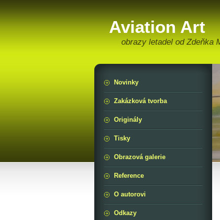
Aviation Art
obrazy letadel od Zdeňka
Novinky
Zakázková tvorba
Originály
Tisky
Obrazová galerie
Reference
O autorovi
Odkazy