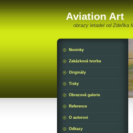
Aviation Art
obrazy letadel od Zdeňka
Novinky
Zakázková tvorba
Originály
Tisky
Obrazová galerie
Reference
O autorovi
Odkazy